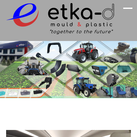
Doğanın Mükemmelliğinden İlham Aldık
Etka Otomotiv