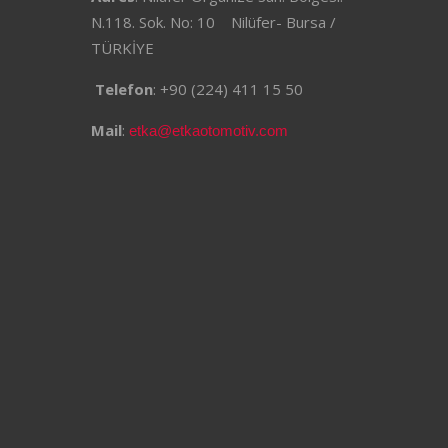
N.118. Sok. No: 10 Nilüfer- Bursa /
TÜRKİYE
Telefon
: +90 (224) 411 15 50
Mail
:
etka@etkaotomotiv.com