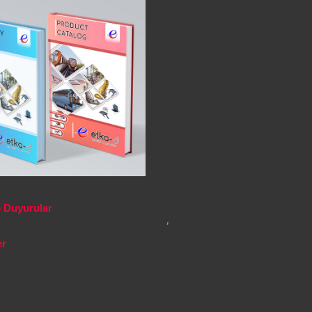
 Duyurular
,
er