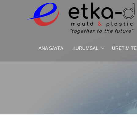
Doğanın Mükemmelliğinden İlham Aldık
Etka Otomotiv
ANA SAYFA
KURUMSAL
ÜRETİM TE