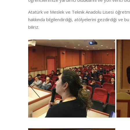
öğrencilerimize yardımcı olduklarını ve yön verici 
Atatürk ve Meslek ve Teknik Anadolu Lisesi öğretme
hakkında bilgilendirdiği, atölyelerini gezdirdiği ve b
biliriz.