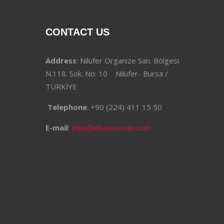
CONTACT US
Address
: Nilüfer Organize San. Bölgesi.
N.118. Sok. No: 10 Nilüfer- Bursa /
TÜRKİYE
Telephone
: +90 (224) 411 15 50
E-mail
:
etka@etkaotomotiv.com