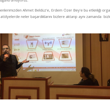
olduğunu umuyoruz.
nlerimizden Ahmet Beldüz’e, Erdem Özer Bey’e bu etkinliği organi
u atölyelerde neler başardıklarını bizlere aktarıp aynı zamanda bizler