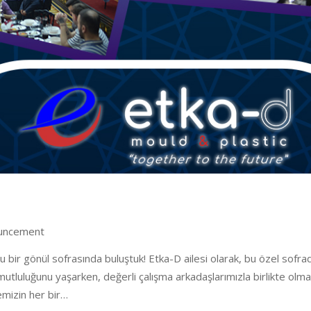
uncement
 bir gönül sofrasında buluştuk! Etka-D ailesi olarak, bu özel sofrad
utluluğunu yaşarken, değerli çalışma arkadaşlarımızla birlikte olma
emizin her bir…