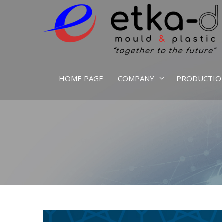
We Are Inspired By Nature's Excellence
Etka Otomotiv
HOME PAGE
COMPANY
PRODUCTIO