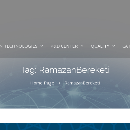
N TECHNOLOGIES
P&D CENTER
QUALITY
CA
Tag:
RamazanBereketi
Home Page
RamazanBereketi