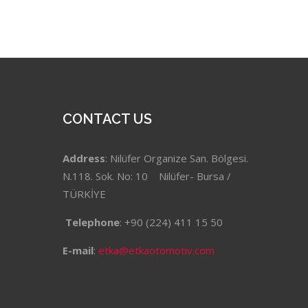
CONTACT US
Address
: Nilüfer Organize San. Bölgesi.
N.118. Sok. No: 10 Nilüfer- Bursa /
TÜRKİYE
Telephone
: +90 (224) 411 15 50
E-mail
:
etka@etkaotomotiv.com